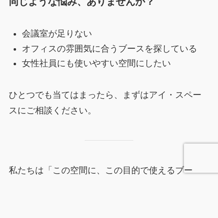
同じような悩み、ありませんか？
会議室が足りない
オフィスの雰囲気に合うブースを探している
女性社員にも使いやすい空間にしたい
ひとつでも当てはまったら、まずはアイ・スペー
スにご相談ください。
私たちは「この空間に、この目的で使えるブー
ス」を一緒に考えることを大切にしています。
エブリプラン様のように、“ちょうどいい会議
メニュー
HOME
お問合せ
電話する
トップへ
室”を、あなたのオフィスにも。